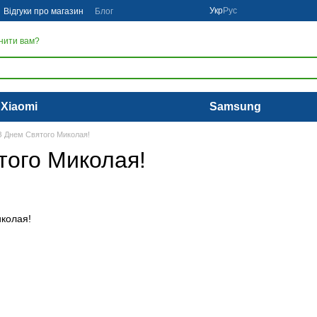
Укр
Рус
Відгуки про магазин
Блог
нити вам?
Xiaomi
Samsung
З Днем Святого Миколая!
того Миколая!
иколая!