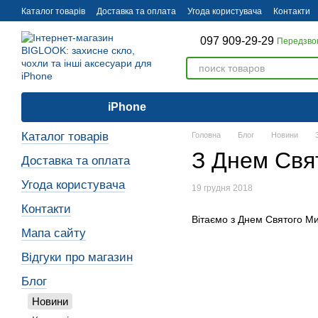
Перейти до основного контенту
Каталог товарів
Доставка та оплата
Угода користувача
Контакти
097 909-29-29
Передзво
iPhone
Каталог товарів
Головна
Блог
Новини
З Днем Свя
Доставка та оплата
Угода користувача
19 грудня 2018
Контакти
Вітаємо з Днем Святого М
Мапа сайту
Відгуки про магазин
Блог
Новини