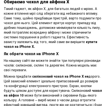
Обираємо чохол для айфона Х
Такий гаджет, як айфон Х, для багатьох людей є мрією. А
кожне втілення мрії слід оберігати від небажаного впливу.
Саме тому, щойно придбавши пристрій, варто подумати про
чохол для нього. Цей елемент врятує корпус приладу від
дрібних пошкоджень, допоможе мінімізувати кількість пилу,
який потрапляє всередину айфону і може спричинити
системні порушення в роботі гаджета. Ефективність
захисту залежить від того, який саме ви вирішите
купити
чохол на iPhone X
.
Як обрати чохол на iPhone X
На нашому сайті ви можете знайти три популярні різновиди
чохлів: силіконові, скляні та дерев‘яні. Кожна модель має
свої переваги.
Можна придбати
силіконовий
чохол на iPhone X не
дорого.
Цей захисний елемент ідеально припасований до розмірів
та конфігурації електронного пристрою. Екран, кнопки
будуть цілком доступні для користувача. Силіконовий
чохол
на айфон 10
може бути виконаний з сировини будь-якого
кольору. А головне – виріб може з часом дещо втратити
ефектний зовнішній вигляд, проте він не розтягнеться і буде