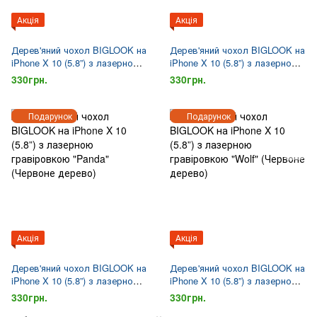
Акція
Акція
Дерев'яний чохол BIGLOOK на
Дерев'яний чохол BIGLOOK на
iPhone X 10 (5.8”) з лазерною
iPhone X 10 (5.8”) з лазерною
гравіровкою "Wolf" (Бамбук)
гравіровкою "Сова" (Клен)
330грн.
330грн.
Подарунок
Подарунок
Акція
Акція
Дерев'яний чохол BIGLOOK на
Дерев'яний чохол BIGLOOK на
iPhone X 10 (5.8”) з лазерною
iPhone X 10 (5.8”) з лазерною
гравіровкою "Panda"
гравіровкою "Wolf" (Червоне
330грн.
330грн.
(Червоне дерево)
дерево)