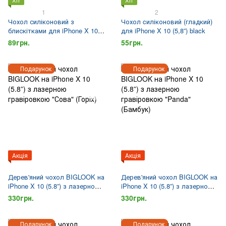
1
2
Чохол силіконовий з
Чохол cиліконовий (гладкий)
блискітками для iPhone X 10
для iPhone X 10 (5,8”) black
(5,8”) gold
89грн.
55грн.
Подарунок
Подарунок
Акція
Акція
Дерев'яний чохол BIGLOOK на
Дерев'яний чохол BIGLOOK на
iPhone X 10 (5.8”) з лазерною
iPhone X 10 (5.8”) з лазерною
гравіровкою "Сова" (Горіх)
гравіровкою "Panda" (Бамбук)
330грн.
330грн.
Подарунок
Подарунок