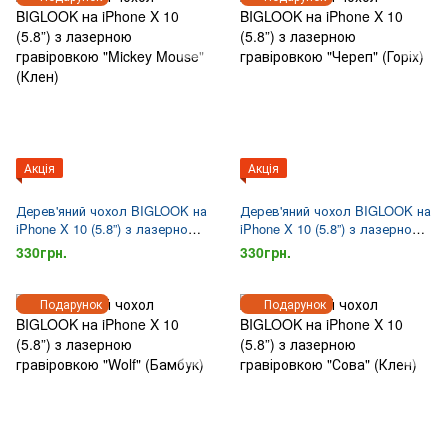
Акція
Акція
Дерев'яний чохол BIGLOOK на
Дерев'яний чохол BIGLOOK на
iPhone X 10 (5.8”) з лазерною
iPhone X 10 (5.8”) з лазерною
гравіровкою "Mickey Mouse"
гравіровкою "Череп" (Горіх)
330грн.
330грн.
(Клен)
Подарунок
Подарунок