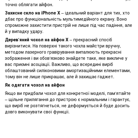
точно облягати айфон.
Захисне скло на iPhone
X
– ідеальний варіант для тих, хто
дбає про функціональність мультимедійного екрану. Воно
спроможне захистити пристрій не лише під час падіння, але
й у випадку удару.
Дерев‘яний чохол на айфон Х
– прекрасний спосіб
вирізнитися. На поверхні такого чохла майстри вручну,
методом лазерного гравірування випалюють прекрасні
зображення і ви обов‘язково знайдете таке, яке викличе у
вас приємні асоціації. Важливо, що всередині виріб
облаштований силіконовими амортизаційними елементами,
тому він не лише прикрашає, але й захищає гаджет.
Як одягати чохол на айфон
Якщо ви придбали чохол для конкретної моделі, пам‘ятайте
– щільне прилягання до пристрою є нормальним і гарантує,
що виріб не розтягнеться, не деформується й буде досить
довго виконувати свої функції.