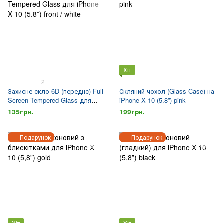
Хіт
2
Захисне скло 6D (переднє) Full
Скляний чохол (Glass Case) на
Screen Tempered Glass для
iPhone X 10 (5.8”) pink
iPhone X 10 (5.8”) front / white
135грн.
199грн.
Подарунок
Подарунок
Хіт
Хіт