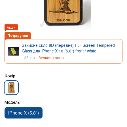
Акція
Подарунок
Захисне скло 6D (переднє) Full Screen Tempered
Glass для iPhone X 10 (5.8”) front / white
135грн.
безкоштовно
Колір
Модель
iPhone X (5.8")