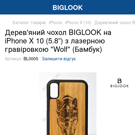
BIGLOOK
Каталог товарів
iPhone
iPhone X (10)
Дерев'яний чохол BI
Дерев'яний чохол BIGLOOK на
iPhone X 10 (5.8”) з лазерною
гравіровкою "Wolf" (Бамбук)
Артикул:
BL0005
Залишити відгук