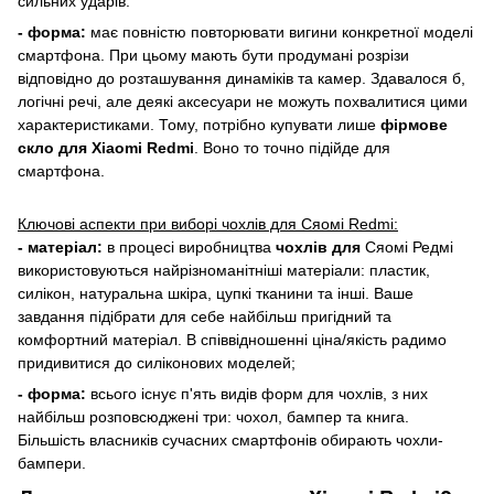
сильних ударів.
- форма:
має повністю повторювати вигини конкретної моделі
смартфона. При цьому мають бути продумані розрізи
відповідно до розташування динаміків та камер. Здавалося б,
логічні речі, але деякі аксесуари не можуть похвалитися цими
характеристиками. Тому, потрібно купувати лише
фірмове
скло для Xiaomi Redmi
. Воно то точно підійде для
смартфона.
Ключові аспекти при виборі чохлів для
Сяомі
Redmi
:
- матеріал:
в процесі виробництва
чохлів для
Сяомі
Редмі
використовуються найрізноманітніші матеріали: пластик,
силікон, натуральна шкіра, цупкі тканини та інші.
Ваше
завдання підібрати для себе найбільш пригідний та
комфортний матеріал. В співвідношенні ціна/якість радимо
придивитися до силіконових моделей;
- форма:
всього існує п'ять видів форм для чохлів, з них
найбільш розповсюджені три: чохол, бампер та книга.
Більшість власників сучасних смартфонів обирають чохли-
бампери.