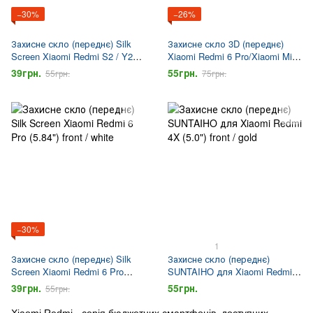
−30%
−26%
Захисне скло (переднє) Silk
Захисне скло 3D (переднє)
Screen Xiaomi Redmi S2 / Y2
Xiaomi Redmi 6 Pro/Xiaomi Mi
(5.99") front / black
A2 Lite (5.84'') front / black
39грн.
55грн.
55грн.
75грн.
−30%
1
Захисне скло (переднє) Silk
Захисне скло (переднє)
Screen Xiaomi Redmi 6 Pro
SUNTAIHO для Xiaomi Redmi
(5.84") front / white
4X (5.0") front / gold
39грн.
55грн.
55грн.