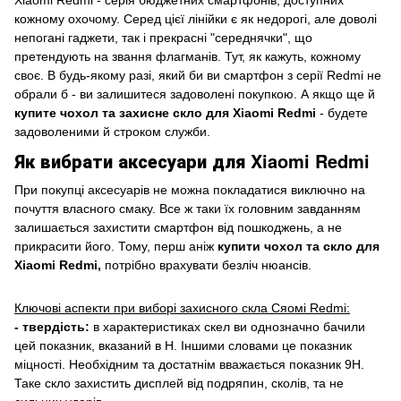
Xiaomi
Redmi
- серія бюджетних смартфонів, доступних
кожному охочому.
Серед цієї лінійки є як недорогі, але доволі
непогані гаджети, так і прекрасні "середнячки", що
претендують на звання флагманів. Тут, як кажуть, кожному
своє. В будь-якому разі, який би ви смартфон з серії Redmi не
обрали б - ви залишитеся задоволені покупкою. А якщо ще й
купите чохол та захисне скло для Xiaomi Redmi
- будете
задоволеними й строком служби.
Як вибрати аксесуари для Xiaomi Redmi
При покупці аксесуарів не можна покладатися виключно на
почуття власного смаку. Все ж таки їх головним завданням
залишається захистити смартфон від пошкоджень, а не
прикрасити його. Тому, перш аніж
купити чохол та скло для
Xiaomi Redmi,
потрібно врахувати безліч нюансів.
Ключові аспекти при виборі захисного скла
Ся
омі
Redmi:
- твердість:
в характеристиках
скел
ви однозначно бачили
цей показник, вказаний в Н. Іншими словами це показник
міцності. Необхідним та достатнім вважається показник
9Н
.
Таке скло захистить дисплей від подряпин,
сколів
, та не