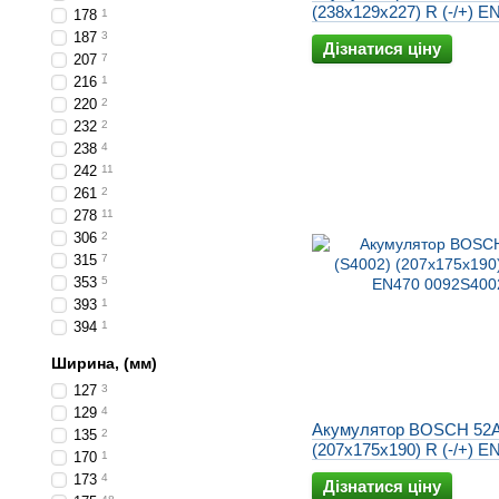
(238x129x227) R (-/+) E
178
1
0092S40210
187
3
Дізнатися ціну
207
7
216
1
220
2
232
2
238
4
242
11
261
2
278
11
306
2
315
7
353
5
393
1
394
1
Ширина, (мм)
127
3
129
4
Акумулятор BOSCH 52A
135
2
(207x175x190) R (-/+) E
170
1
0092S40020
173
4
Дізнатися ціну