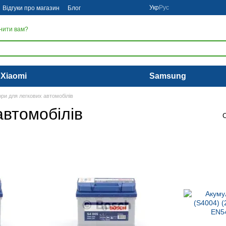
Укр
Рус
Відгуки про магазин
Блог
нити вам?
Xiaomi
Samsung
ри для легкових автомобілів
автомобілів