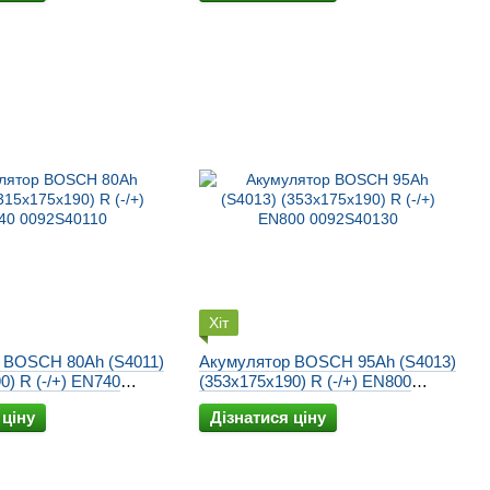
Хіт
 BOSCH 80Ah (S4011)
Акумулятор BOSCH 95Ah (S4013)
0) R (-/+) EN740
(353x175x190) R (-/+) EN800
0092S40130
 ціну
Дізнатися ціну