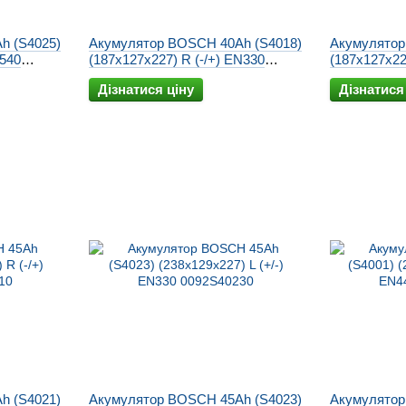
h (S4025)
Акумулятор BOSCH 40Ah (S4018)
Акумулятор
N540
(187x127x227) R (-/+) EN330
(187x127x22
0092S40180
0092S40190
Дізнатися ціну
Дізнатися
h (S4021)
Акумулятор BOSCH 45Ah (S4023)
Акумулятор