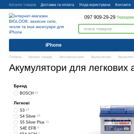
Перейти до основного контенту
Каталог товарів
Доставка та оплата
Угода користувача
Контакти
097 909-29-29
Передзво
iPhone
Головна
Каталог товарів
Автозапчастини
Акумулятори
Акумулято
Акумулятори для легкових 
Бренд
BOSCH
62
Легкові
S3
15
S4 Silver
25
S5 Silver Plus
11
S4E EFB
6
5