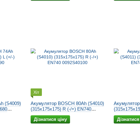
Хіт
h (S4009)
Акумулятор BOSCH 80Ah (S4010)
Акумулятор
N680
(315x175x175) R (-/+) EN740
(315x175x19
0092S40100
0092S40110
Дізнатися ціну
Дізнатися