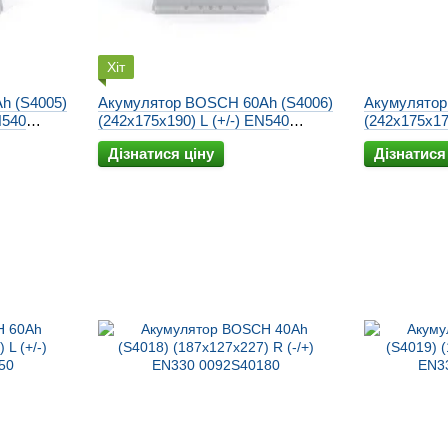
Хіт
h (S4005)
Акумулятор BOSCH 60Ah (S4006)
Акумулятор
N540
(242x175x190) L (+/-) EN540
(242x175x17
0092S40060
0092S40040
Дізнатися ціну
Дізнатися