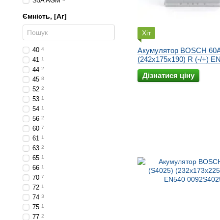
S5A AGM
Ємність, [Аг]
Хіт
40
4
Акумулятор BOSCH 60A
(242x175x190) R (-/+) E
41
1
0092S40050
44
2
Дізнатися ціну
45
8
52
2
53
1
54
1
56
2
60
7
61
1
63
2
65
1
66
1
70
7
72
1
74
3
75
1
77
2