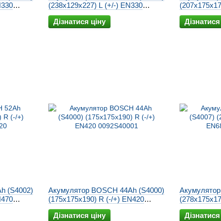
N330
(238x129x227) L (+/-) EN330
(207x175x17
0092S40230
0092S40010
Дізнатися ціну
Дізнатися
h (S4002)
Акумулятор BOSCH 44Ah (S4000)
Акумулятор
N470
(175x175x190) R (-/+) EN420
(278x175x17
0092S40001
0092S40070
Дізнатися ціну
Дізнатися