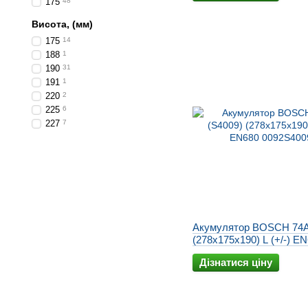
175
48
Висота, (мм)
175
14
188
1
190
31
191
1
220
2
225
6
227
7
Акумулятор BOSCH 74A
(278x175x190) L (+/-) E
0092S40090
Дізнатися ціну