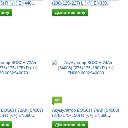
5) R (-/+) EN440
(238x129x227) L (+/-) EN330
0092S40220
 ціну
Дізнатися ціну
Хіт
 BOSCH 72Ah (S4007)
Акумулятор BOSCH 74Ah (S4008)
5) R (-/+) EN680
(278x175x190) R (-/+) EN680
0092S40080
 ціну
Дізнатися ціну