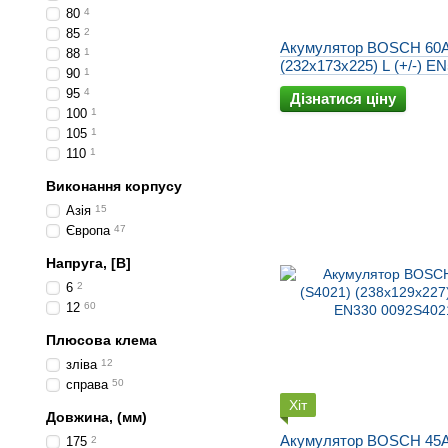
80
4
85
2
Акумулятор BOSCH 60A
88
1
(232x173x225) L (+/-) E
90
1
0092S40250
95
4
Дізнатися ціну
100
1
105
1
110
1
Виконання корпусу
Азія
15
Європа
47
Напруга, [В]
6
2
12
60
Плюсова клема
зліва
12
справа
50
Хіт
Довжина, (мм)
Акумулятор BOSCH 45A
175
2