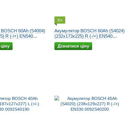
Хіт
 BOSCH 60Ah (S4004)
Акумулятор BOSCH 60Ah (S4024)
5) R (-/+) EN540
(232x173x225) R (-/+) EN540
0092S40240
 ціну
Дізнатися ціну