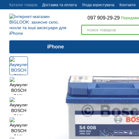
Перейти до основного контенту
Каталог товарів
Доставка та оплата
Угода користувача
Контакти
097 909-29-29
Передзво
iPhone