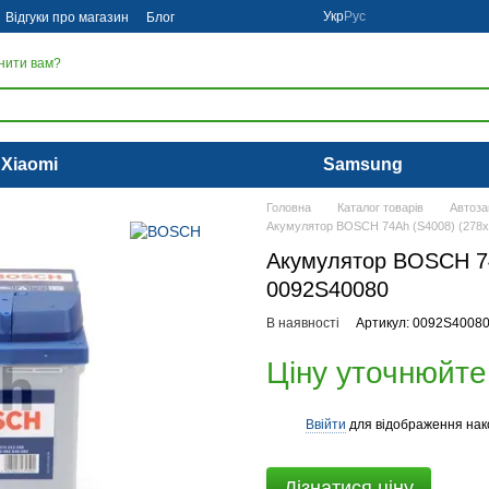
Укр
Рус
Відгуки про магазин
Блог
нити вам?
Xiaomi
Samsung
Головна
Каталог товарів
Автоза
Акумулятор BOSCH 74Ah (S4008) (278x1
Акумулятор BOSCH 74
0092S40080
В наявності
Артикул: 0092S4008
Ціну уточнюйте
Ввійти
для відображення нак
%
Дізнатися ціну