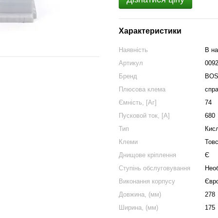
Характеристики
Наявність
В на
Артикул
009
Бренд
BO
Плюсова клема
спр
Ємність, [Аг]
74
Пусковой ток, [А]
680
Тип
Кис
Клеми
Товс
Днищове кріплення
Є
Cтупінь обслуговування
Нео
Виконання корпусу
Євр
Довжина, (мм)
278
Ширина, (мм)
175