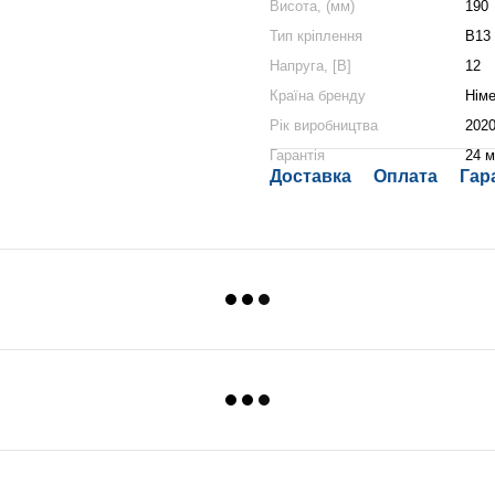
Висота, (мм)
190
Тип кріплення
B13
Напруга, [В]
12
Країна бренду
Нім
Рік виробництва
202
Гарантія
24 м
Доставка
Оплата
Гар