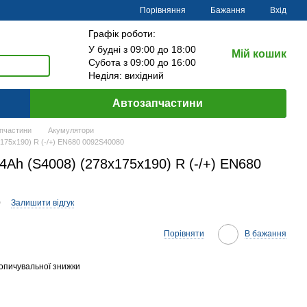
Порівняння
Бажання
Вхід
Графік роботи:
У будні з 09:00 до 18:00
Мій кошик
Субота з 09:00 до 16:00
Неділя: вихідний
Автозапчастини
пчастини
Акумулятори
75x190) R (-/+) EN680 0092S40080
Ah (S4008) (278x175x190) R (-/+) EN680
0
Залишити відгук
Порівняти
В бажання
опичувальної знижки