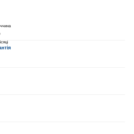
еччина
0
ісяці
антія