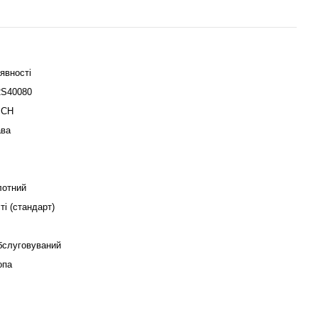
явності
2S40080
SCH
ава
лотний
ті (стандарт)
бслуговуваний
опа