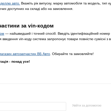
оделлю авто.
Вкажіть рік випуску, марку автомобіля та модель, тип к
чих доступних на складі або на замовлення.
частини за vin-кодом
дом
— найшвидший і точний спосіб. Введіть ідентифікаційний номер а
сля введення vin-коду система запропонує товари повністю сумісні 
магазин автозапчастин ВБ Авто
. Обирайте та замовляйте!
ція - понад усе!
Увійти за допомогою