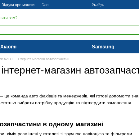
Укр
Рус
Відгуки про магазин
Блог
нити вам?
Xiaomi
Samsung
VB AVTO — інтернет-магазин автозапчастин
інтернет-магазин автозапчас
 це команда авто фахівців та менеджерів, які готові допомогти зн
статньо вибрати потрібну продукцію та підтвердити замовлення.
тозапчастини в одному магазині
ри, хімія розміщені у каталозі зі зручною навігацією та фільтрами.