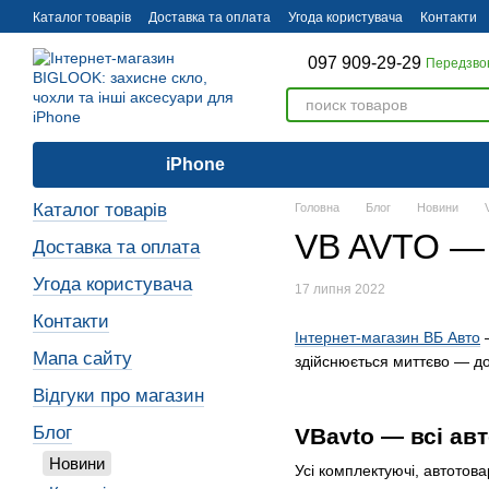
Перейти до основного контенту
Каталог товарів
Доставка та оплата
Угода користувача
Контакти
097 909-29-29
Передзво
iPhone
Каталог товарів
Головна
Блог
Новини
VB AVTO — 
Доставка та оплата
Угода користувача
17 липня 2022
Контакти
Інтернет-магазин ВБ Авто
—
Мапа сайту
здійснюється миттєво — до
Відгуки про магазин
Блог
VBavto — всі ав
Новини
Усі комплектуючі, автотова