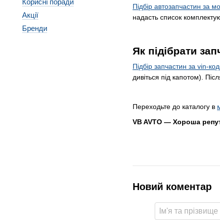
Корисні поради
Підбір автозапчастин за м
Акції
надасть список комплектую
Бренди
Як підібрати зап
Підбір запчастин за vin-ко
дивіться під капотом). Пі
Переходьте до каталогу в
VB AVTO — Хороша репута
Новий коментар