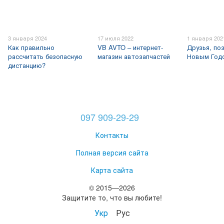
3 января 2024
17 июля 2022
1 января 202
Как правильно
VB AVTO – интернет-
Друзья, по
рассчитать безопасную
магазин автозапчастей
Новым Годо
дистанцию?
097 909-29-29
Контакты
Полная версия сайта
Карта сайта
© 2015—2026
Защитите то, что вы любите!
Укр
Рус