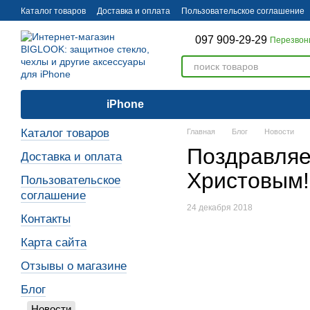
Перейти к основному контенту
Каталог товаров
Доставка и оплата
Пользовательское соглашение
097 909-29-29
Перезвон
iPhone
Каталог товаров
Главная
Блог
Новости
Поздравляе
Доставка и оплата
Христовым!
Пользовательское
соглашение
24 декабря 2018
Контакты
Карта сайта
Отзывы о магазине
Блог
Новости