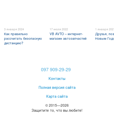
3 января 2024
17 июля 2022
1 января 202
Как правильно
VB AVTO – интернет-
Друзья, по
рассчитать безопасную
магазин автозапчастей
Новым Годо
дистанцию?
097 909-29-29
Контакты
Полная версия сайта
Карта сайта
© 2015—2026
Защитите то, что вы любите!