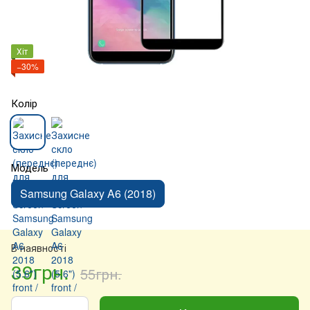
Хіт
−30%
Колір
Модель
Samsung Galaxy A6 (2018)
В наявності
39грн.
55грн.