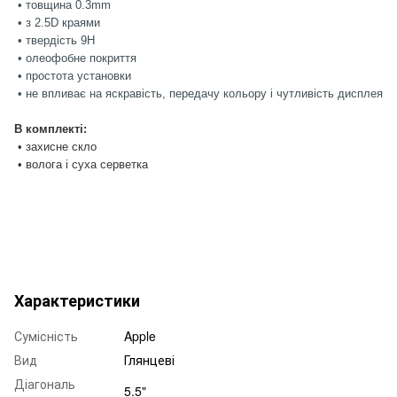
• товщина 0.3mm
• з 2.5D краями
• твердість 9H
• олеофобне покриття
• простота установки
• не впливає на яскравість, передачу кольору і чутливість дисплея
В комплекті:
• захисне скло
• волога і суха серветка
Характеристики
Сумісність
Apple
Вид
Глянцеві
Діагональ
5.5"