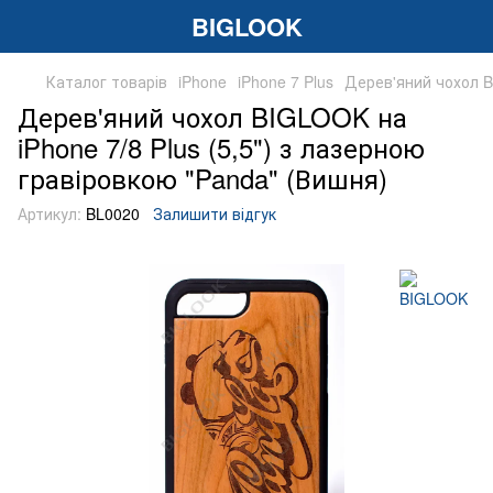
BIGLOOK
Каталог товарів
iPhone
iPhone 7 Plus
Дерев'яний чохол BI
Дерев'яний чохол BIGLOOK на
iPhone 7/8 Plus (5,5") з лазерною
гравіровкою "Panda" (Вишня)
Артикул:
BL0020
Залишити відгук