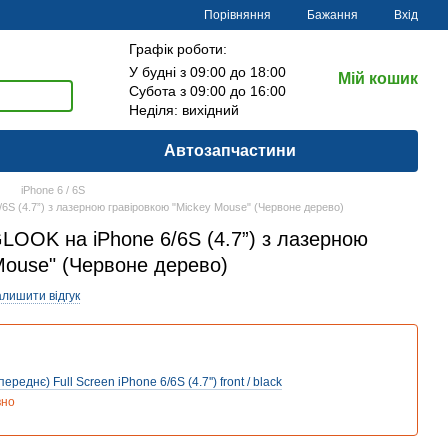
Порівняння
Бажання
Вхід
Графік роботи:
У будні з 09:00 до 18:00
Мій кошик
Субота з 09:00 до 16:00
Неділя: вихідний
Автозапчастини
iPhone 6 / 6S
6S (4.7”) з лазерною гравіровкою "Mickey Mouse" (Червоне дерево)
LOOK на iPhone 6/6S (4.7”) з лазерною
Mouse" (Червоне дерево)
алишити відгук
ереднє) Full Screen iPhone 6/6S (4.7'') front / black
вно