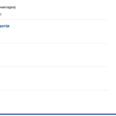
(накладка)
о
антія