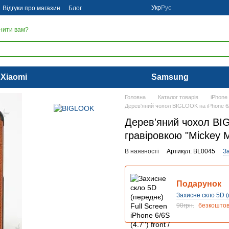
Укр
Рус
Відгуки про магазин
Блог
нити вам?
Xiaomi
Samsung
Головна
Каталог товарів
iPhone
Дерев'яний чохол BIGLOOK на iPhone 6/
Дерев'яний чохол BIG
гравіровкою "Mickey 
В наявності
Артикул: BL0045
З
Подарунок
Захисне скло 5D (п
90грн.
безкошто