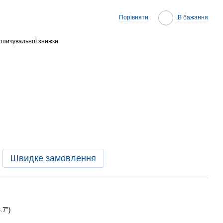
Порівняти
В бажання
опичувальної знижки
Швидке замовлення
.7")