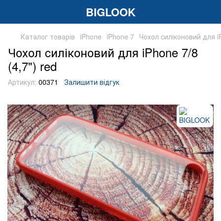
BIGLOOK
Каталог товарів
iPhone
iPhone 7
Чохол cиліконовий для iP
Чохол cиліконовий для iPhone 7/8
(4,7") red
Артикул:
00371
Залишити відгук