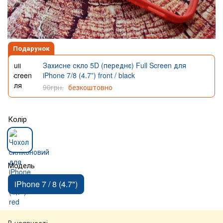
Подарунок
Захисне скло 5D (переднє) Full Screen для
iPhone 7/8 (4.7”) front / black
90грн.
безкоштовно
Колір
Модель
iPhone 7 / 8 (4.7")
В наявності