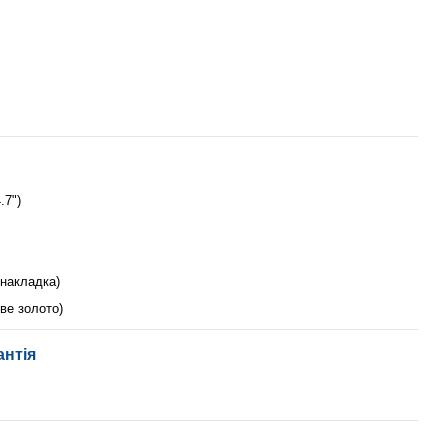
.7")
(накладка)
еве золото)
антія