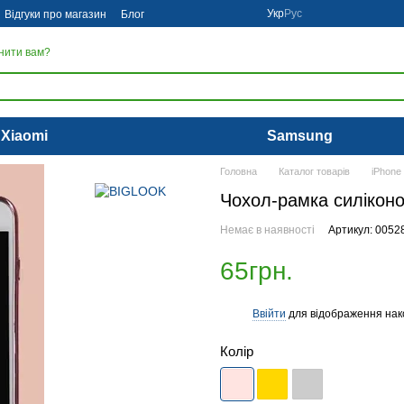
Укр
Рус
Відгуки про магазин
Блог
нити вам?
Xiaomi
Samsung
Головна
Каталог товарів
iPhone
Чохол-рамка силіконов
Немає в наявності
Артикул: 0052
65грн.
Ввійти
для відображення нак
%
Колір