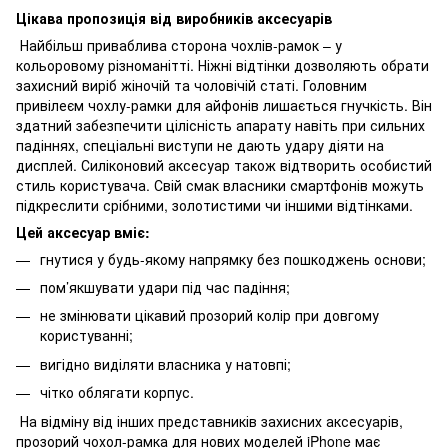
Цікава пропозиція від виробників аксесуарів
Найбільш приваблива сторона чохлів-рамок – у
кольоровому різноманітті. Ніжні відтінки дозволяють обрати
захисний виріб жіночій та чоловічій статі. Головним
привілеєм чохлу-рамки для айфонів лишається гнучкість. Він
здатний забезпечити цілісність апарату навіть при сильних
падіннях, спеціальні виступи не дають удару діяти на
дисплей. Силіконовий аксесуар також відтворить особистий
стиль користувача. Свій смак власники смартфонів можуть
підкреслити срібними, золотистими чи іншими відтінками.
Цей аксесуар вміє:
гнутися у будь-якому напрямку без пошкоджень основи;
пом’якшувати удари під час падіння;
не змінювати цікавий прозорий колір при довгому
користуванні;
вигідно виділяти власника у натовпі;
чітко облягати корпус.
На відміну від інших представників захисних аксесуарів,
прозорий чохол-рамка для нових моделей iPhone має