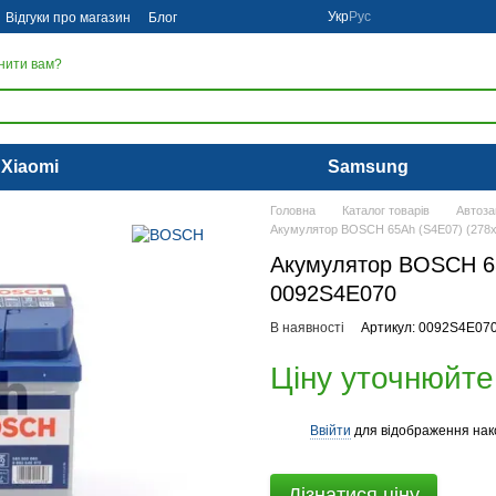
Укр
Рус
Відгуки про магазин
Блог
нити вам?
Xiaomi
Samsung
Головна
Каталог товарів
Автоза
Акумулятор BOSCH 65Ah (S4E07) (278x
Акумулятор BOSCH 65
0092S4E070
В наявності
Артикул: 0092S4E07
Ціну уточнюйте
Ввійти
для відображення нак
%
Дізнатися ціну