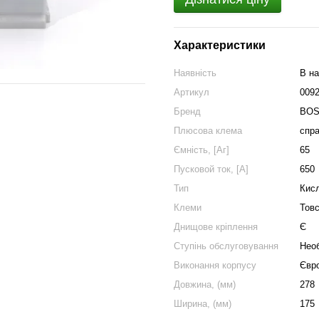
Характеристики
Наявність
В на
Артикул
009
Бренд
BO
Плюсова клема
спр
Ємність, [Аг]
65
Пусковой ток, [А]
650
Тип
Кис
Клеми
Товс
Днищове кріплення
Є
Cтупінь обслуговування
Нео
Виконання корпусу
Євр
Довжина, (мм)
278
Ширина, (мм)
175