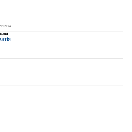
еччина
ісяці
антія