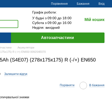
Порівняння
Бажання
Вхід
Графік роботи:
У будні з 09:00 до 18:00
Мій кошик
Субота з 09:00 до 16:00
Неділя: вихідний
Автозапчастини
пчастини
Акумулятори
175x175) R (-/+) EN650 0092S4E070
Ah (S4E07) (278x175x175) R (-/+) EN650
0
Залишити відгук
Порівняти
В бажання
опичувальної знижки