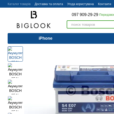
Перейти до основного контенту
Каталог товарів
Доставка та оплата
Угода користувача
Контакти
097 909-29-29
Передзво
iPhone