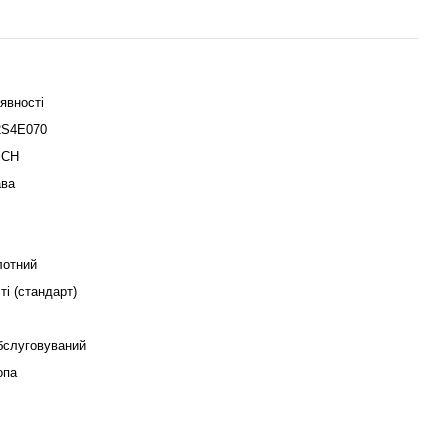
явності
2S4E070
SCH
ава
лотний
ті (стандарт)
бслуговуваний
опа