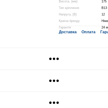
Висота, (мм)
175
Тип кріплення
B13
Напруга, [В]
12
Країна бренду
Нім
Гарантія
24 м
Доставка
Оплата
Гар