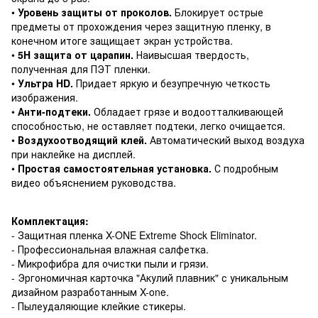
•
Уровень защиты от проколов.
Блокирует острые
предметы от прохождения через защитную пленку, в
конечном итоге защищает экран устройства.
•
5H защита от царапин.
Наивысшая твердость,
полученная для ПЭТ пленки.
•
Ультра HD.
Придает яркую и безупречную четкость
изображения.
•
Анти-подтеки.
Обладает грязе и водоотталкивающей
способностью, не оставляет подтеки, легко очищается.
•
Воздухоотводящий клей.
Автоматический выход воздуха
при наклейке на дисплей.
•
Простая самостоятельная установка.
С подробным
видео объяснением руководства.
Комплектация:
- Защитная пленка X-ONE Extreme Shock Eliminator.
- Профессиональная влажная салфетка.
- Микрофибра для очистки пыли и грязи.
- Эргономичная карточка "Акулий плавник" с уникальным
дизайном разработанным X-one.
- Пылеудаляющие клейкие стикеры.