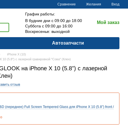
Сравнение
Желания
Вход
График работы:
В будние дни с 09:00 до 18:00
Мой заказ
Суббота с 09:00 до 16:00
Воскресенье: выходной
Автозапчасти
e
iPhone X (10)
10 (5.8") с лазерной гравировкой "Сова" (Клен)
LOOK на iPhone X 10 (5.8") с лазерной
Клен)
авить отзыв
D (переднее) Full Screen Tempered Glass для iPhone X 10 (5.8”) front /
но