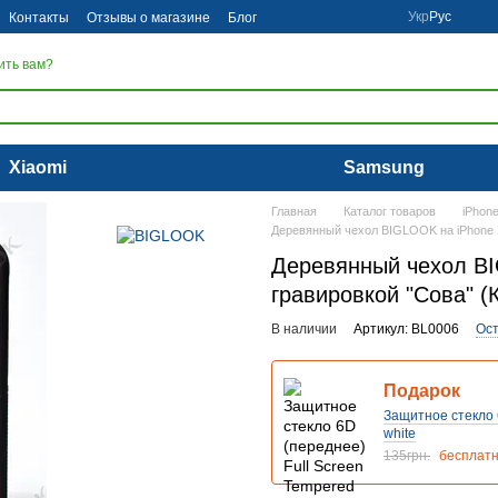
Укр
Рус
Контакты
Отзывы о магазине
Блог
ить вам?
Xiaomi
Samsung
Главная
Каталог товаров
iPhon
Деревянный чехол BIGLOOK на iPhone X 
Деревянный чехол BIG
гравировкой "Сова" (
В наличии
Артикул: BL0006
Ост
Подарок
Защитное стекло 6
white
135грн.
бесплат