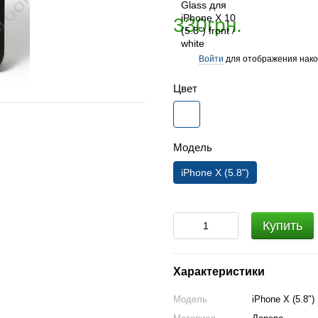
330грн.
Войти
для отображения нако
%
Цвет
Модель
iPhone X (5.8")
Купить
Характеристики
Модель
iPhone X (5.8")