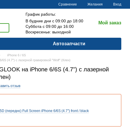
Сравнение
Желания
Вход
График работы:
В будние дни с 09:00 до 18:00
Мой заказ
Суббота с 09:00 до 16:00
Воскресенье: выходной
Автозапчасти
e
iPhone 6 / 6S
6S (4.7") с лазерной гравировкой "Wolf" (Клен)
LOOK на iPhone 6/6S (4.7") с лазерной
лен)
авить отзыв
 (переднє) Full Screen iPhone 6/6S (4.7'') front / black
о