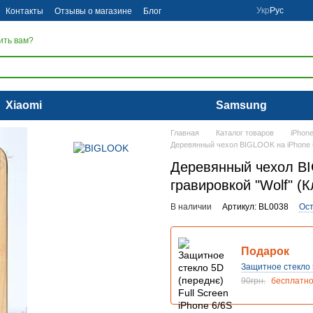
Укр
Рус
Контакты
Отзывы о магазине
Блог
ить вам?
Xiaomi
Samsung
Главная
Каталог товаров
iPhon
Деревянный чехол BIGLOOK на iPhone 6/
Деревянный чехол BIG
гравировкой "Wolf" (К
В наличии
Артикул: BL0038
Ост
Подарок
Защитное стекло 5D
90грн.
бесплатн