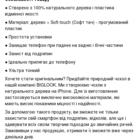
● Створено з 100% натурального дерева і пластика
відмінної якості
● Матеріал: дерево + Soft-touch (Софт тач) - прогумований
пластик
● Простота установки
● Захищає телефон при падінні на задню і бічні частини
● Захист від подряпин
● Ідеально прилягає до телефону
● Ультра тонкий
Хочете стати оригінальним? Придбайте природний чохол в
нашій компанії BIGLOOK. Ми створюємо чохли з
натурального дерева на iPhone. Для їх виготовлення
застосовуються виключно високоякісні матеріали, які
мають високі показники міцності і надійності.
За допомогою такого продукту, ви зможете не тільки
захистити свій смартфон від подряпин, відколів, але ще і
здивувати всіх своїм творчим підходом до звичайних речей.
Замовивши у нас продукцію, отримати її зможете вже через
декілька днів.