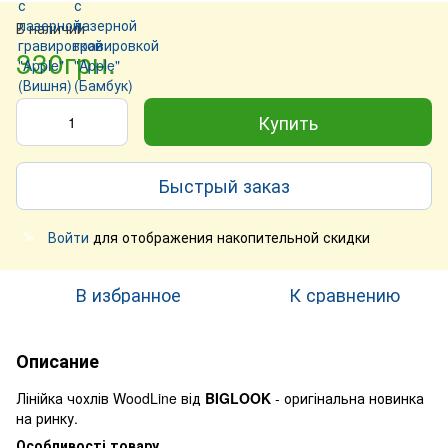
В наличии
330грн.
Купить
Быстрый заказ
Войти
для отображения накопительной скидки
%
В избранное
К сравнению
Описание
Лінійка чохлів WoodLine від
BIGLOOK
- оригінальна новинка
на ринку.
Особливості товару