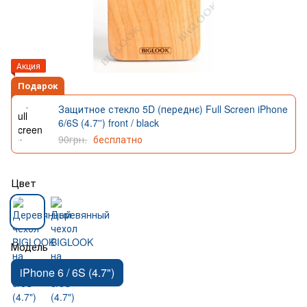
Акция
Подарок
Защитное стекло 5D (переднє) Full Screen iPhone
6/6S (4.7'') front / black
90грн.
бесплатно
Цвет
Модель
iPhone 6 / 6S (4.7")