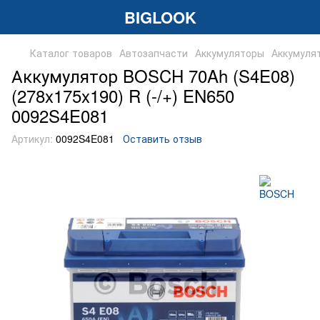
BIGLOOK
Каталог товаров
Автозапчасти
Аккумуляторы
Аккумулят
Аккумулятор BOSCH 70Ah (S4E08)
(278x175x190) R (-/+) EN650
0092S4E081
Артикул:
0092S4E081
Оставить отзыв