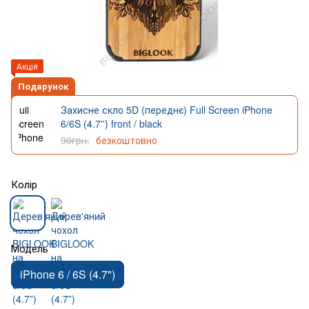
Акція
Подарунок
Захисне скло 5D (переднє) Full Screen iPhone
6/6S (4.7'') front / black
90грн.
безкоштовно
Колір
Модель
iPhone 6 / 6S (4.7")