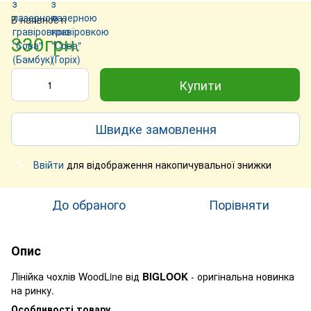
В наявності
330грн.
Купити
Швидке замовлення
Ввійти
для відображення накопичувальної знижки
%
До обраного
Порівняти
Опис
Лінійка чохлів WoodLine від
BIGLOOK
- оригінальна новинка
на ринку.
Особливості товару