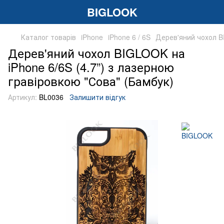
BIGLOOK
Каталог товарів
iPhone
iPhone 6 / 6S
Дерев'яний чохол BI
Дерев'яний чохол BIGLOOK на
iPhone 6/6S (4.7”) з лазерною
гравіровкою "Сова" (Бамбук)
Артикул:
BL0036
Залишити відгук